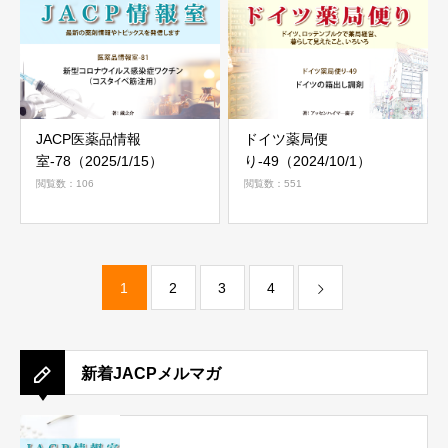
JACP医薬品情報
ドイツ薬局便
室-78（2025/1/15）
り-49（2024/10/1）
閲覧数：106
閲覧数：551
1
2
3
4
新着JACPメルマガ