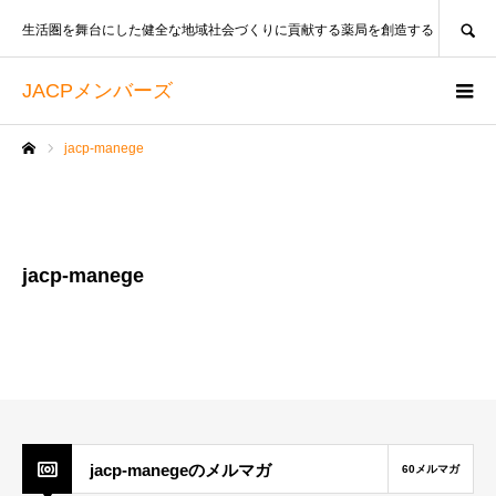
SEARCH
生活圏を舞台にした健全な地域社会づくりに貢献する薬局を創造する
JACPメンバーズ
jacp-manege
ホーム
jacp-manege
jacp-manegeのメルマガ
60メルマガ