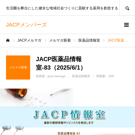
SEARCH
生活圏を舞台にした健全な地域社会づくりに貢献する薬局を創造する
JACPメンバーズ
JACPメルマガ
メルマガ新着
医薬品情報室
JACP医薬品情報室-83（2025/6/1）
ホーム
JACP医薬品情報
室-83（2025/6/1）
メルマガ新着
投稿者 :
jacp-manege
医薬品情報室
閲覧数：206