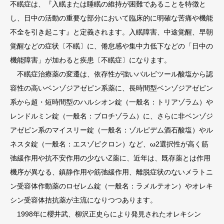
不眠症は、『入眠または睡眠の維持が困難であることを特徴と
し、日中の活動の重要な部分において臨床的に明確な苦痛や機能
不全を引き起こす』と定義されます。入眠障害、中途覚醒、早朝
覚醒などの症状〔不眠〕に、倦怠感や集中力低下などの「日中の
機能障害」が加わると疾患〔不眠症〕になります。
不眠症治療薬の変遷は、依存性が強いバルビツール酸塩から認
容性の高いベンゾジアゼピン系薬に、長時間型ベンゾジアゼピン
系から超・短時間型のハルシオン錠（一般名：トリアゾラム）や
レンドルミン錠（一般名：ブロチゾラム）に、さらに非ベンゾジ
アゼピン系のマイスリー錠（一般名：ゾルピデム酒石酸塩）やル
ネスタ錠（一般名：エスゾピクロン）など、ω2選択性が高く筋
弛緩作用や抗不安作用の少ないZ薬に、近年は、既存薬とは作用
機序が異なる、鎮静作用や筋弛緩作用、離脱症状のないメラトニ
ン受容体作動薬のロゼレム錠（一般名：ラメルテオン）やオレキ
シン受容体拮抗薬が主流になりつつあります。
1998年に櫻井武、柳沢正史らにより発見されたオレキシン