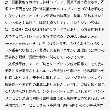
は、覚醒状態を維持する神経ペプチド。視床下部で産生され、不
眠症の原因となる脳の過覚醒やナルコレプシーとの関連が明らか
になりました。オレキシン受容体拮抗薬は、覚醒に関わるオレキ
シンの働きを妨げて、睡眠を導入します。オレキシン受容体に
は、OX1RとOX2Rの2種類のサブタイプがあり、両方を抑制する
のでデュアルオレキシン受容体拮抗薬（DORA：dual orexin
receptor antagonist）と呼ばれています。OX1R よりOX2Rのほ
うが重要な役割という基礎研究もありますが、生理的には両方の
受容体が睡眠・覚醒の制御に関与しているようです。
入眠効果は、デエビゴ錠とクービビック錠が同等で、せん妄の
予防効果が期待されるベルソムラ錠はやや弱いという臨床医の使
用感もあります。安全性に関しては、ベンゾジアゼピンのように
鎮静作用や依存性の形成はありません。ただし、翌日も続く眠気
などの持ち越し効果（ハングオーバー）が懸念されます。ベンゾ
ジアゼピン系薬と同様に血中濃度に強く相関するのであれば、半
減期の短いクービビック錠（半減期：約7時間）の方が半減期の