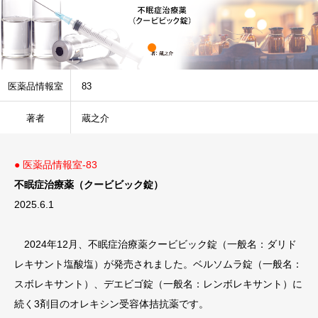
医薬品情報室
83
著者
蔵之介
● 医薬品情報室-83
不眠症治療薬（クービビック錠）
2025.6.1
2024年12月、不眠症治療薬クービビック錠（一般名：ダリド
レキサント塩酸塩）が発売されました。ベルソムラ錠（一般名：
スボレキサント）、デエビゴ錠（一般名：レンボレキサント）に
続く3剤目のオレキシン受容体拮抗薬です。