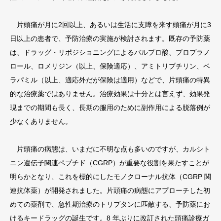
片頭痛が月に2回以上、あるいは生活に支障を来す頭痛が月に3
日以上の患者で、予防治療の実施が検討されます。既存の予防薬
は、ドラッグ・リポジショニングによるバルプロ酸、プロプラノ
ロール、ロメリジン（以上、保険適応）、アミトリプチリン、ベ
ラパミル（以上、適応外だが保険は適用）などで、片頭痛の特異
的な治療薬ではありません。治療効果は十分とは言えず、効果発
現までの期間も長く、長期の服用のために副作用による脱落例が
少なくありません。
片頭痛の病態は、いまだに不明な点も多いのですが、カルシト
ニン遺伝子関連ペプチド（CGRP）が重要な役割を果たすことが
明らかとなり、これを標的にしたモノクローナル抗体（CGRP 関
連抗体薬）が開発されました。片頭痛の病態にアプローチした初
めての薬剤で、急性期治療のトリプタンに匹敵する、予防薬にお
けるキードラッグの誕生です。8 年ぶりに改訂された頭痛診療ガ