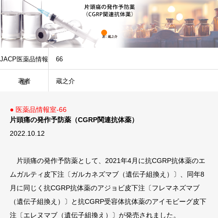
JACP医薬品情報
66
著者
蔵之介
室
● 医薬品情報室-66
片頭痛の発作予防薬（CGRP関連抗体薬）
2022.10.12
片頭痛の発作予防薬として、2021年4月に抗CGRP抗体薬のエ
ムガルティ皮下注〔ガルカネズマブ（遺伝子組換え）〕、同年8
月に同じく抗CGRP抗体薬のアジョビ皮下注〔フレマネズマブ
（遺伝子組換え）〕と抗CGRP受容体抗体薬のアイモビーグ皮下
注〔エレヌマブ（遺伝子組換え）〕が発売されました。