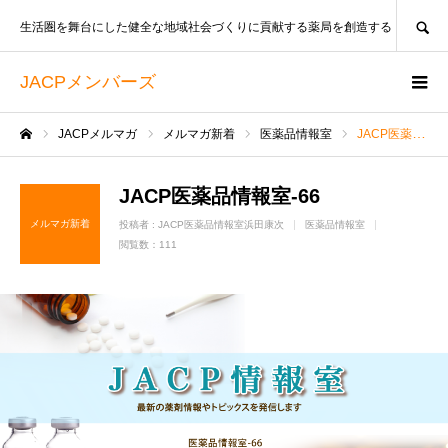
SEARCH
生活圏を舞台にした健全な地域社会づくりに貢献する薬局を創造する
JACPメンバーズ
JACPメルマガ
メルマガ新着
医薬品情報室
JACP医薬品情報室-66
ホーム
JACP医薬品情報室-66
メルマガ新着
投稿者 :
JACP医薬品情報室浜田康次
医薬品情報室
閲覧数：111