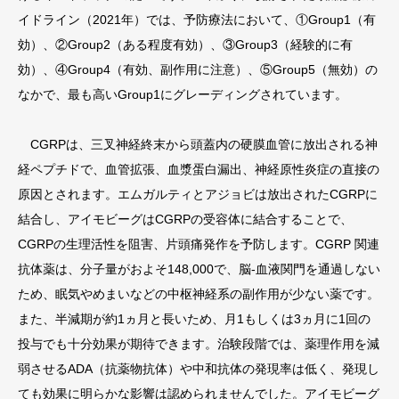
イドライン（2021年）では、予防療法において、①Group1（有
効）、②Group2（ある程度有効）、③Group3（経験的に有
効）、④Group4（有効、副作用に注意）、⑤Group5（無効）の
なかで、最も高いGroup1にグレーディングされています。
CGRPは、三叉神経終末から頭蓋内の硬膜血管に放出される神
経ペプチドで、血管拡張、血漿蛋白漏出、神経原性炎症の直接の
原因とされます。エムガルティとアジョビは放出されたCGRPに
結合し、アイモビーグはCGRPの受容体に結合することで、
CGRPの生理活性を阻害、片頭痛発作を予防します。CGRP 関連
抗体薬は、分子量がおよそ148,000で、脳-血液関門を通過しない
ため、眠気やめまいなどの中枢神経系の副作用が少ない薬です。
また、半減期が約1ヵ月と長いため、月1もしくは3ヵ月に1回の
投与でも十分効果が期待できます。治験段階では、薬理作用を減
弱させるADA（抗薬物抗体）や中和抗体の発現率は低く、発現し
ても効果に明らかな影響は認められませんでした。アイモビーグ