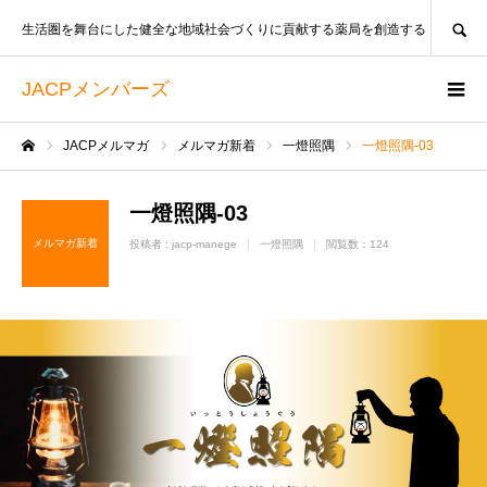
SEARCH
生活圏を舞台にした健全な地域社会づくりに貢献する薬局を創造する
JACPメンバーズ
JACPメルマガ
メルマガ新着
一燈照隅
一燈照隅-03
ホーム
一燈照隅-03
メルマガ新着
投稿者 :
jacp-manege
一燈照隅
閲覧数：124