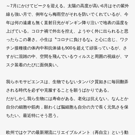
～7月にかけてピークを迎える。太陽の高度が高い6月はその紫外
線も強い月で、例年なら梅雨空がそれを防いでくれているが、今
年は何の遠慮も無く直射日光がギンギン降り注いで地表の温度を
上げている。コロナ禍で外出を控え、ようやく外に出られると思
ったらこの暑さ。小生は〝コロナに負けるな〟と心に念じ、ワク
チン接種後の体内中和抗体値も900を超えて頑張っているが、さ
すがに混雑の中、空間を飛んでいるウィルスと周囲の視線が、マ
スク装着のたびに面倒臭い。
我らホモサピエンスは、生物でもないタンパク質如きに毎回翻弄
される時代を必ずや克服することを願うばかりである。
だがしかし我ら生物には寿命がある。老化は抗えない。なんとか
自分の細胞や筋肉，願わくば脳細胞も自分の力で長く元気さを保
ちたい。最近特にそう思う。
欧州ではケアの最新潮流にリエイブルメント（再自立）という動