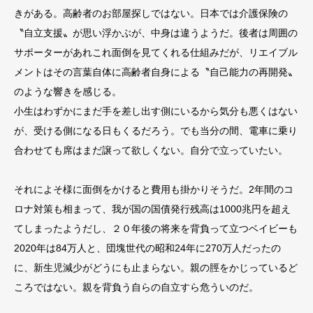
きがある。高齢者のお部屋探しではない。日本では介護保険の
〝自立支援〟が思い浮かぶが、中身は違うようだ。後者は周囲の
サポーターがあれこれ面倒を見てくれる仕組みだが、リエイブル
メントはその言葉自体に高齢者自身による〝自己能力の再開発〟
のような響きを感じる。
小生はわずかにまだ手を差し出す側にいるから気分も悪くはない
が、受ける側になる日もくるだろう。でも当分の間、電車に乗り
合わせても席はまだ譲って欲しくない。自分で立っていたい。
それによそ様に面倒をかけると費用も掛かりそうだ。2年間のコ
ロナ対策も相まって、我が国の国債発行残高は1000兆円を超え
てしまったようだし、２０年後の将来を背負って立つベイビーも
2020年は84万人と、団塊世代の昭和24年に270万人だったの
に、新生児減少がどうにも止まらない。親の脛をかじっているど
ころではない。親を背負う自らの自立すら危ういのだ。