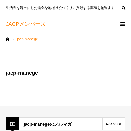
SEARCH
生活圏を舞台にした健全な地域社会づくりに貢献する薬局を創造する
JACPメンバーズ
jacp-manege
ホーム
jacp-manege
jacp-manegeのメルマガ
60メルマガ