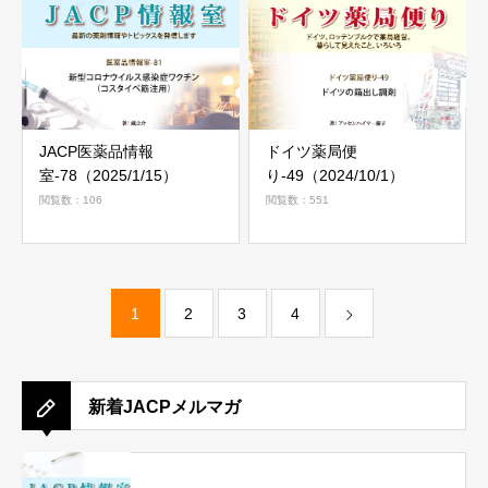
JACP医薬品情報
ドイツ薬局便
室-78（2025/1/15）
り-49（2024/10/1）
閲覧数：106
閲覧数：551
1
2
3
4
新着JACPメルマガ