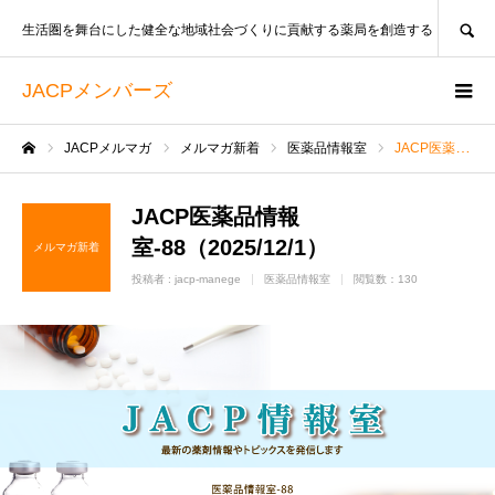
SEARCH
生活圏を舞台にした健全な地域社会づくりに貢献する薬局を創造する
JACPメンバーズ
JACPメルマガ
メルマガ新着
医薬品情報室
JACP医薬品情報室-88（2025/12/1）
ホーム
JACP医薬品情報
室-88（2025/12/1）
メルマガ新着
投稿者 :
jacp-manege
医薬品情報室
閲覧数：130