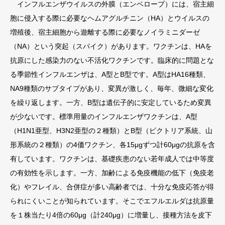
インフルエンザウイルスの外膜（エンベロープ）には、宿主細
胞に侵入する際に必要なヘムアグルチニン（HA）とウイルスの
増殖後、宿主細胞から遊離する際に必要なノイラミニダーゼ
（NA）という突起（スパイク）があります。ワクチンは、HAを
抗原にした感染力のない不活化ワクチンです。臨床的に問題とな
る季節性インフルエンザは、A型とB型です。A型はHA16種類、
NA9種類のサブタイプがあり、変異が激しく、毎年、微細な変化
を繰り返します。一方、B型は遺伝子的に安定しているため変異
が少ないです。標準用量のインフルエンザワクチンは、A型
（H1N1亜型、H3N2亜型の２種類）とB型（ビクトリア系統、山
形系統の２種類）の4価ワクチン、各15μgずつ計60μgの抗原を含
有しています。ワクチンは、基礎疾患のない若年成人では中等度
の有効性を示します。一方、加齢による免疫機能の低下（免疫老
化）やフレイル、合併症が多い高齢者では、十分な免疫応答が得
られにくいことが知られています。そこでエフルエルダは抗原量
を１株当たり4倍の60μg（計240μg）に増量し、接種方法を皮下