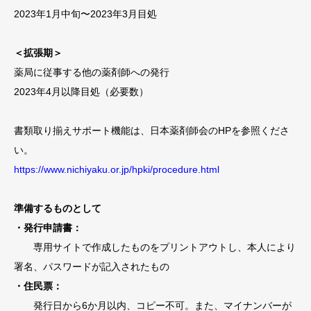
2023年1月中旬〜2023年3月目処
＜拡張期＞
薬局に従事する他の薬剤師への発行
2023年4月以降目処（必要数）
書類取り揃えサポート機能は、日本薬剤師会のHPを参照くださ
い。
https://www.nichiyaku.or.jp/hpki/procedure.html
準備するものとして
・発行申請
書：
専用
サイトで
作成した
ものをプ
リントア
ウトし、
本人によ
り
署名、
パスワー
ドが記入
されたも
の
・住民
票：
発行
日から6
か月以内
、コピー
不可。ま
た、マイ
ナンバー
が