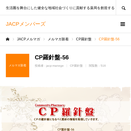
SEARCH
生活圏を舞台にした健全な地域社会づくりに貢献する薬局を創造する
JACPメンバーズ
JACPメルマガ
メルマガ新着
CP羅針盤
CP羅針盤-56
ホーム
CP羅針盤-56
メルマガ新着
投稿者 :
jacp-manege
CP羅針盤
閲覧数：516