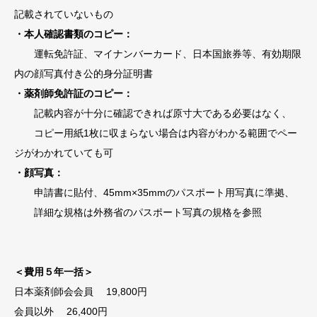
記載さ
れていな
いもの
・本人
確認書類
のコピー
：
運転免
許証、マ
イナンバ
ーカード
、日本国
旅券等、
有効期限
内の顔写
真付き公
的身分証
明書
・薬剤
師免許証
のコピー
：
記載内
容が十分
に確認で
きれば原
寸大であ
る必要は
なく、
コ
ピー用紙
1枚に収
まらない
場合は内
容がわか
る範囲でペー
ジ
がわかれ
ていても
可
・顔写真
：
申請書
に貼付、
45mm
×35m
mのパス
ポート用
写真に準
拠、
詳細
な規格は
外務省の
パスポー
ト写真の
規格を参
照
＜費用５年一括＞
日本薬剤師会会員 19,800円
会員以外 26,400円