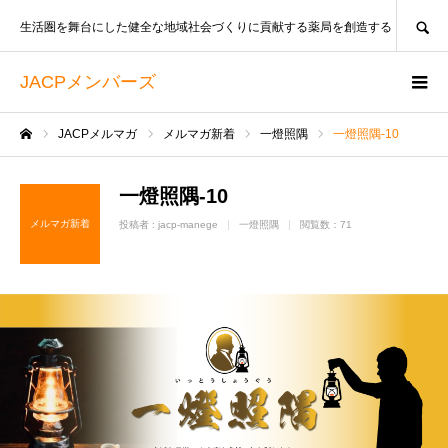
SEARCH
生活圏を舞台にした健全な地域社会づくりに貢献する薬局を創造する
JACPメンバーズ
JACPメルマガ
メルマガ新着
一燈照隅
一燈照隅-10
ホーム
一燈照隅-10
メルマガ新着
投稿者 :
jacp-manege
一燈照隅
閲覧数：71