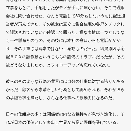
在票をもとに、手配をしたがモノが手元に届かない。そこで通販
会社に問い合わせた。なんと電話して30分もしないうちに配送担
当者が飛んできた。その彼女は直ぐに集合住宅の各戸をノックし
て誤送されていないか確認して回った。嫌な表情は一つとしてな
く一生懸命そのもの。その後には本社の窓口からも電話がかか
り、その丁寧さは尋常ではない。感動ものだった。結局原因は宅
配ＢＯＸの誤作動というこちらの設備のトラブルだったが、その
後どうなりましたか、とフォローアップも忘れていない。
彼らのそのような行為の背景には自分の仕事に対する誇りがある
からだ。顧客から素晴らしい行為として認められる。それが彼ら
の承認欲求を満たし、さらなる仕事への原動力になるのだ。
日本の仕組みの多くは関係者の内なる気持ちが息づき進化し、そ
れが日本の価値として表出し世界から高い評価を受けている。