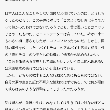
日本人はこんなことをしない国民だと信じていたのに、どうしち
ゃったのだろう。この事件に対して「このような行為は今ま
でだ
って無かったわけではないだろうけども、昔は悪いことはコッソ
リとやったものだ」とコメンテーターは言っていた。確かに小生
も小さい頃、悪さもしたが、コソコソやったものだ。しかし、同
類の事件を起こした「バイトテロ」のアルバイト店員も然り、件
の「寿司テロ」の少年たちの動機も〝他者から認められたい〟
〝自分を価値ある存在として認めたい〟という自己顕示欲あるい
は承認欲求の表れではないかと言われている。
しかし、どちらの欲求もこんな行動のためにあるものではない。
自分の夢や生きた証に不可欠な情動のはずである。では何が理由
で彼らはあのような行動をしてしまったのだろうか。
話は飛ぶが、先日小生はこれなくしては生きてはいけないほど大
好きなオンライン注文で有る商品を購入した。ポストにあった不