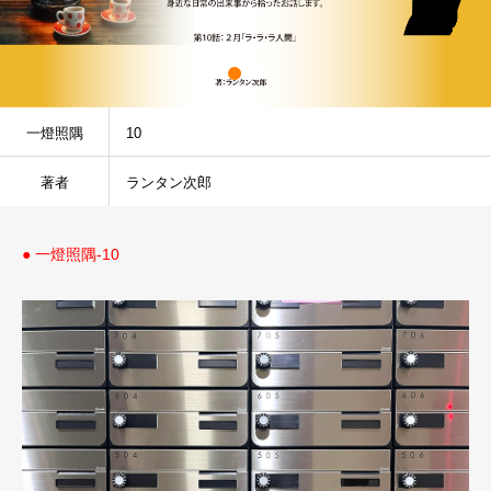
一燈照隅
10
著者
ランタン次郎
● 一燈照隅-10