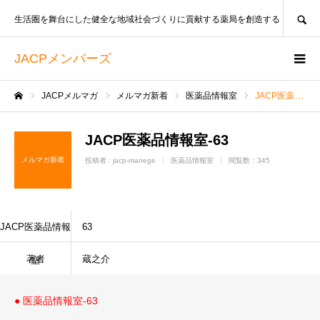
SEARCH
生活圏を舞台にした健全な地域社会づくりに貢献する薬局を創造する
JACPメンバーズ
JACPメルマガ
メルマガ新着
医薬品情報室
JACP医薬品情報室-63
ホーム
JACP医薬品情報室-63
メルマガ新着
投稿者 :
jacp-manege
医薬品情報室
閲覧数：345
JACP医薬品情報
63
著者
蔵之介
室
● 医薬品情報室-63