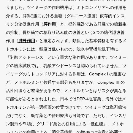
りました。ツイミーグの作用機序は、ミトコンドリアへの作用を
介する、膵β細胞における血糖（グルコース濃度）依存的インス
リン分泌促進作用（
膵作用
）と、標的臓器である肝臓での糖新生
の抑制、骨格筋での糖取り込み能の改善という2つの糖代謝改善
作用（
膵外作用
）と推定されます。類似した基本骨格を有するメ
トホルミンには、頻度は低いものの、脱水や腎機能低下時に、
「乳酸アシドーシス」という重大な副作用があります。ツイミー
グの臨床試験では、乳酸アシドーシスは認められていません。ツ
イミーグのミトコンドリアに対する作用は、Complex I の阻害な
ど、メトホルミンと共通する部分もありますが、Complex Ⅲ の
活性回復など差違があるので、メトホルミンとはリスクが異なる
可能性があるとされました。日本ではDPP-4阻害薬、海外ではメ
トホルミンが第一選択薬の位置づけです。ツイミーグは単剤療法
だけでなく、既存薬との併用療法も可能です。ただし、インスリ
ン製剤やSU薬、グリニド薬との併用による「低血糖」、メトホ
ルミンとの併用による「消化器症状」の増加には注意が必要で