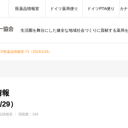
医薬品情報室
ドイツ薬局便り
ドイツPTA便り
カナ
生活圏を舞台にした健全な地域社会づくりに貢献する薬局
CP医薬品情報室-73（2024/1/29）
情報
1/29）
品情報室
閲覧数：184