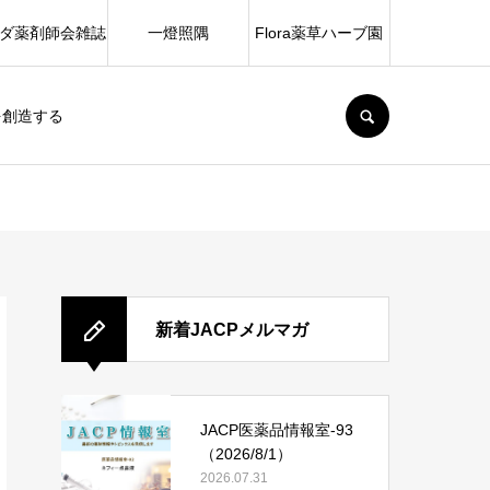
ダ薬剤師会雑誌
一燈照隅
Flora薬草ハーブ園
SEARCH
を創造する
新着JACPメルマガ
JACP医薬品情報室-93
（2026/8/1）
2026.07.31